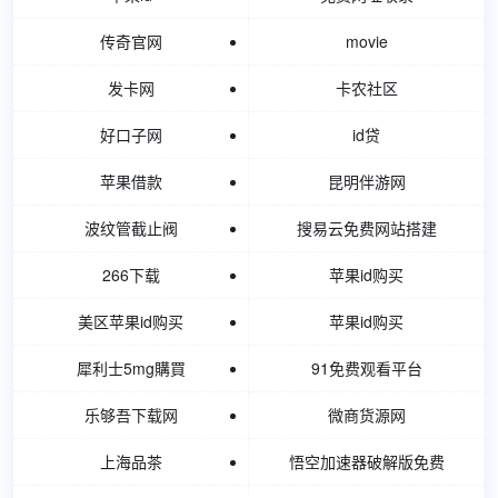
传奇官网
movie
发卡网
卡农社区
好口子网
id贷
苹果借款
昆明伴游网
波纹管截止阀
搜易云免费网站搭建
266下载
苹果id购买
美区苹果id购买
苹果id购买
犀利士5mg購買
91免费观看平台
乐够吾下载网
微商货源网
上海品茶
悟空加速器破解版免费