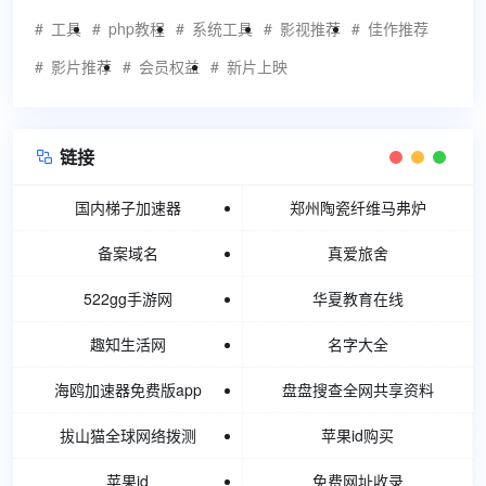
工具
php教程
系统工具
影视推荐
佳作推荐
影片推荐
会员权益
新片上映
链接

国内梯子加速器
郑州陶瓷纤维马弗炉
备案域名
真爱旅舍
522gg手游网
华夏教育在线
趣知生活网
名字大全
海鸥加速器免费版app
盘盘搜查全网共享资料
拔山猫全球网络拨测
苹果id购买
苹果id
免费网址收录