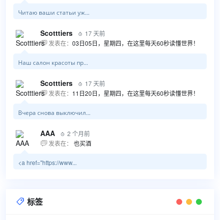
Читаю ваши статьи уж...
Scotttiers
17 天前

发表在：
03日05日，星期四，在这里每天60秒读懂世界！

Наш салон красоты пр...
Scotttiers
17 天前

发表在：
11日20日，星期四，在这里每天60秒读懂世界！

Вчера снова выключил...
AAA
2 个月前

发表在：
也买酒

<a href="https://www...
标签
