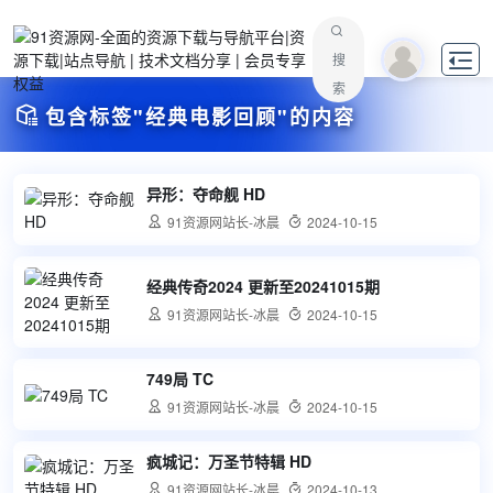

搜
索

包含标签"经典电影回顾"的内容
异形：夺命舰 HD

91资源网站长-冰晨

2024-10-15
经典传奇2024 更新至20241015期

91资源网站长-冰晨

2024-10-15
749局 TC

91资源网站长-冰晨

2024-10-15
疯城记：万圣节特辑 HD

91资源网站长-冰晨

2024-10-13