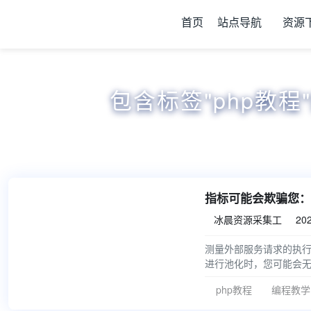
首页
站点导航
资源
包含标签"php教程

指标可能会欺骗您：
冰晨资源采集工
202


测量外部服务请求的执
进行池化时，您可能会
并且
php教程
编程教学